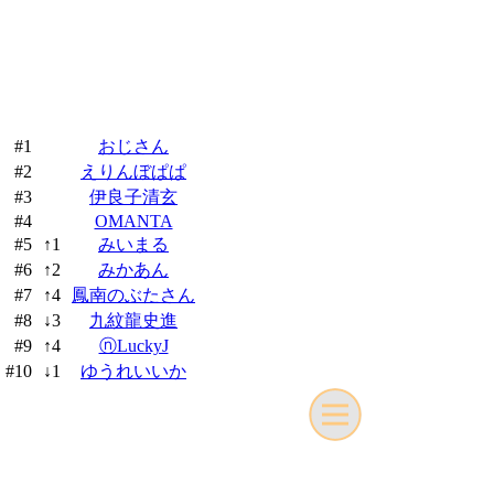
#1
おじさん
#2
えりんぼぱぱ
#3
伊良子清玄
#4
OMANTA
#5
↑1
みいまる
#6
↑2
みかあん
#7
↑4
鳳南のぶたさん
#8
↓3
九紋龍史進
#9
↑4
ⓝLuckyJ
#10
↓1
ゆうれいいか